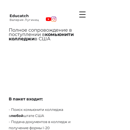
Educatch
Валерия Лугинец
Полное сопровождение в
поступлении в
комьюнити
колледжи
в США
В пакет входит:
- Поиск комьюнити колледжа
в
любой
штате США
- Подача документов в колледж и
получение формы I-20