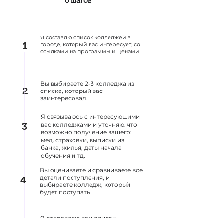
6 шагов
Я составлю список колледжей в
1
городе, который вас интересует, со
ссылками на программы и ценами
Вы выбираете 2-3 колледжа из
2
списка, который вас
заинтересовал.
Я связываюсь с интересующими
вас колледжами и уточняю, что
3
возможно получение вашего:
мед. страховки, выписки из
банка, жилья, даты начала
обучения и тд.
Вы оцениваете и сравниваете все
детали поступления, и
4
выбираете колледж, который
будет поступать
Я отправляю вам список